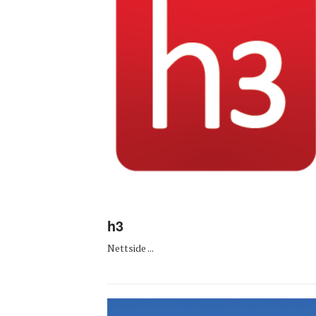
h3
Nettside ...